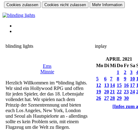
blinding lights
inplay
APRIL 2021
Mo
Di
Mi
Do
Fr
Sa
Ems
Minnie
1
2
3
5
6
7
8
9
10
Herzlich Willkommen im *blinding lights.
12
13
14
15
16
17
Wir sind ein Hollywood RPG und offen
19
20
21
22
23
24
für jeden Spieler, der das 18. Lebensjahr
26
27
28
29
30
vollendet hat. Wir spielen nach dem
Prinzip der Szenentrennung und bieten
[Infos zum 
euch Los Angeles, New York, London
JUNI 2021
und Seoul als Hautspielorte an - allerdings
Mo
Di
Mi
Do
Fr
Sa
sollte es kein Problem sein, mit einem
1
2
3
4
5
Flugzeug um die Welt zu fliegen.
7
8
9
10
11
12