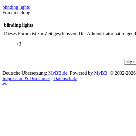
14
15
16
17
18
19
blinding lights
21
22
23
24
25
26
Forenmeldung
28
29
30
blinding lights
Dieses Forum ist zur Zeit geschlossen. Der Administrator hat folge
<3
Deutsche Übersetzung:
MyBB.de
, Powered by
MyBB
, © 2002-202
Impressum & Disclaimer
|
Datenschutz