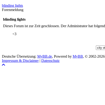
14
15
16
17
18
19
blinding lights
21
22
23
24
25
26
Forenmeldung
28
29
30
blinding lights
Dieses Forum ist zur Zeit geschlossen. Der Administrator hat folge
<3
Deutsche Übersetzung:
MyBB.de
, Powered by
MyBB
, © 2002-202
Impressum & Disclaimer
|
Datenschutz