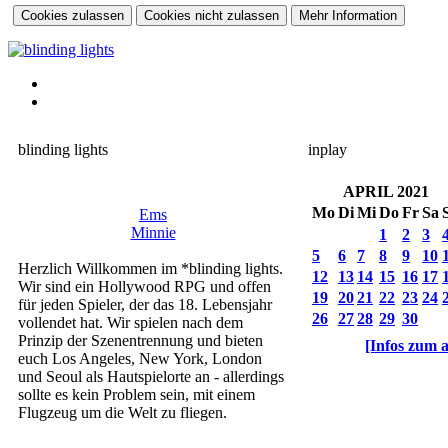
blinding lights
inplay
APRIL 2021
Mo
Di
Mi
Do
Fr
Sa
Ems
Minnie
1
2
3
5
6
7
8
9
10
Herzlich Willkommen im *blinding lights.
12
13
14
15
16
17
Wir sind ein Hollywood RPG und offen
19
20
21
22
23
24
für jeden Spieler, der das 18. Lebensjahr
26
27
28
29
30
vollendet hat. Wir spielen nach dem
Prinzip der Szenentrennung und bieten
[Infos zum 
euch Los Angeles, New York, London
JUNI 2021
und Seoul als Hautspielorte an - allerdings
Mo
Di
Mi
Do
Fr
Sa
sollte es kein Problem sein, mit einem
1
2
3
4
5
Flugzeug um die Welt zu fliegen.
7
8
9
10
11
12